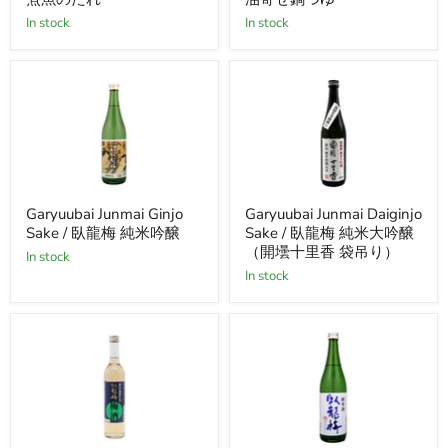
Tare
Base
in stock
in stock
(310ML)
(750
/
Ｇ)
煮
/
魚
だ
の
し
た
薫
れ
る
醤
油
寄
せ
Garyuubai
Garyuubai
鍋
Garyuubai Junmai Ginjo
Garyuubai Junmai Daiginjo
Junmai
Junmai
つ
Sake / 臥龍梅 純米吟醸
Sake / 臥龍梅 純米大吟醸
Ginjo
Daiginjo
ゆ
Sake
Sake
（開壜十里香 袋吊り）
in stock
/
/
in stock
臥
臥
龍
龍
梅
梅
純
純
米
米
吟
大
醸
吟
醸
（開
壜
十