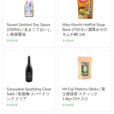
そ
(ペ
ッ
ト
ボ
Sweet
Miso
ト
Sweet Sashimi Soy Sauce
Miso Kimchi HotPot Soup
Sashimi
Kimchi
ル)
(200ML) / あまくておいし
Base (750Ｇ) / 濃厚みその
Soy
HotPot
Sauce
Soup
い刺身醤油
キムチ鍋つゆ
(200ML)
Base
in stock
in stock
/
(750
あ
Ｇ)
ま
/
く
濃
て
厚
お
み
い
そ
し
の
い
キ
刺
ム
身
チ
Garyuubai
Mt
醤
鍋
Garyuubai Sparkling Clear
Mt Fuji Matcha Sticks / 富
Sparkling
Fuji
油
つ
Sake / 臥龍梅 スパークリ
士産抹茶 スティック
Clear
Matcha
ゆ
Sake
Sticks
ング クリア
1.8g×15ケ入り
/
/
in stock
in stock
臥
富
龍
士