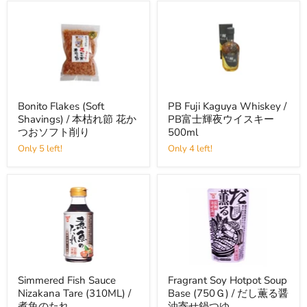
梅
産
ス
抹
パ
茶
ー
ス
ク
テ
リ
ィ
ン
ッ
グ
ク
ク
1.8g×15
Bonito
PB
リ
ケ
Bonito Flakes (Soft
PB Fuji Kaguya Whiskey /
Flakes
Fuji
ア
入
Shavings) / 本枯れ節 花か
PB富士輝夜ウイスキー
(Soft
Kaguya
り
Shavings)
Whiskey
つおソフト削り
500ml
/
/
Only 5 left!
Only 4 left!
本
PB
枯
富
れ
士
節
輝
花
夜
か
ウ
つ
イ
お
ス
ソ
キ
フ
ー
ト
500ml
Simmered
Fragrant
削
Simmered Fish Sauce
Fragrant Soy Hotpot Soup
Fish
Soy
り
Nizakana Tare (310ML) /
Base (750Ｇ) / だし薫る醤
Sauce
Hotpot
Nizakana
Soup
煮魚のたれ
油寄せ鍋つゆ