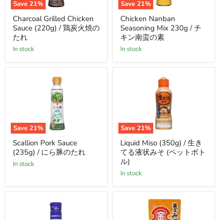
Save
21
%
Save
21
%
Charcoal
Chicken
Charcoal Grilled Chicken
Chicken Nanban
Grilled
Nanban
Sauce (220g) / 鶏炭火焼の
Seasoning Mix 230g / チ
Chicken
Seasoning
Sauce
Mix
たれ
キン南蛮の素
(220g)
230g
in stock
in stock
/
/
鶏
チ
炭
キ
火
ン
焼
南
の
蛮
た
の
れ
素
Save
21
%
Save
21
%
Scallion
Liquid
Scallion Pork Sauce
Liquid Miso (350g) / 生き
Pork
Miso
(235g) / にら豚のたれ
てる液状みそ (ペットボト
Sauce
(350g)
(235g)
/
ル)
in stock
/
生
in stock
に
き
ら
て
豚
る
の
液
た
状
れ
み