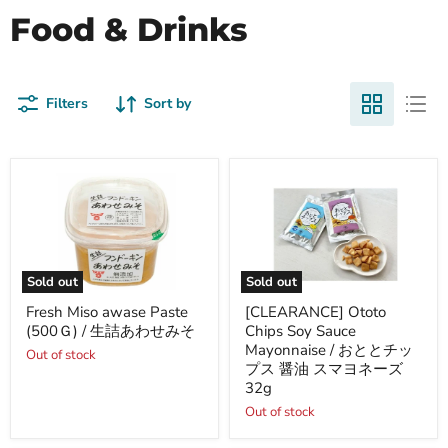
Food & Drinks
Filters
Sort by
Sold out
Sold out
Fresh
[CLEARANCE]
Fresh Miso awase Paste
[CLEARANCE] Ototo
Miso
Ototo
(500Ｇ) / 生詰あわせみそ
Chips Soy Sauce
awase
Chips
Paste
Soy
Mayonnaise / おととチッ
Out of stock
(500
Sauce
プス 醤油 スマヨネーズ
Ｇ)
Mayonnaise
32g
/
/
生
お
Out of stock
詰
と
あ
と