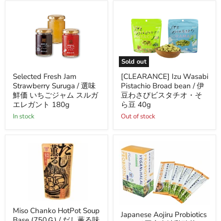
わ
チ
せ
ッ
み
プ
そ
ス
醤
油
ス
マ
Sold out
ヨ
Selected
[CLEARANCE]
Selected Fresh Jam
[CLEARANCE] Izu Wasabi
ネ
Fresh
Izu
ー
Strawberry Suruga / 選味
Pistachio Broad bean / 伊
Jam
Wasabi
ズ
Strawberry
Pistachio
鮮価 いちごジャム スルガ
豆わさびビスタチオ・そ
32g
Suruga
Broad
エレガント 180g
ら豆 40g
/
bean
in stock
Out of stock
選
/
味
伊
鮮
豆
価
わ
い
さ
ち
び
ご
ビ
ジ
ス
ャ
タ
ム
チ
ス
オ・
ル
そ
Miso
Japanese
Miso Chanko HotPot Soup
ガ
ら
Chanko
Japanese Aojiru Probiotics
Aojiru
Base (750Ｇ) / だし薫る味
エ
豆
HotPot