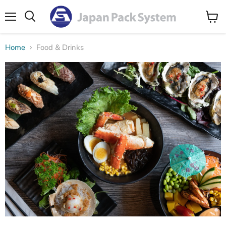
Menu
Search
View
cart
Home
Food & Drinks