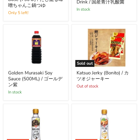
Drink / 国産青汁乳酸菌
Probiotics
レ
40g
Soup
噌ちゃんこ鍋つゆ
Drink
ガ
in stock
Base
/
Only 5 left!
ン
(750
国
ト
Ｇ)
産
180g
/
青
だ
汁
し
乳
薫
酸
る
菌
味
噌
ち
Sold out
ゃ
Golden
Katsuo
ん
Golden Murasaki Soy
Katsuo Jerky (Bonito) / カ
Murasaki
Jerky
こ
Sauce (500ML) / ゴールデ
ツオジャーキー
Soy
(Bonito)
鍋
Sauce
/
ン紫
つ
Out of stock
(500ML)
カ
ゆ
in stock
/
ツ
ゴ
オ
ー
ジ
ル
ャ
デ
ー
ン
キ
紫
ー