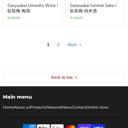
Garyuubai
Garyuubai
里
Garyuubai Umeshu Wine /
Garyuubai Junmai Sake /
Umeshu
Junmai
香
臥龍梅 梅酒
臥龍梅 純米酒
Wine
Sake
袋
/
/
吊
in stock
in stock
臥
臥
り）
龍
龍
梅
梅
梅
純
酒
米
酒
1
2
Next
Back to top
Main menu
Home
About us
Products
Network
News
Contact
Online store